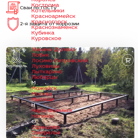
Кострома
Сваи по ГОСТу
Котельники
Красноармейск
Красногорск
2-я защита от коррозии
Краснознаменск
Кубинка
Куровское
Л
Ликино-Дулево
Лобня
Лосино-Петровский
Луховицы
Лыткарино
Люберцы
М
Можайск
Москва
Мытищи
Н
Наро-Фоминск
Ногинск
О
Одинцово
Ожерелье