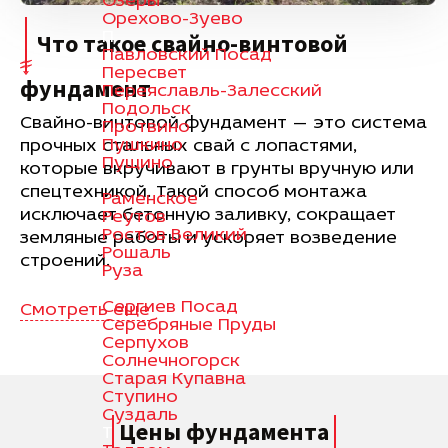
Озеры
Орехово-Зуево
П
Что такое свайно-винтовой
Павловский Посад
Пересвет
фундамент
Переяславль-Залесский
Подольск
Свайно-винтовой фундамент — это система
Протвино
Пушкино
прочных стальных свай с лопастями,
Пущино
которые вкручивают в грунты вручную или
Р
спецтехникой. Такой способ монтажа
Раменское
исключает бетонную заливку, сокращает
Реутов
Ростов Великий
земляные работы и ускоряет возведение
Рошаль
строений.
Руза
С
Сергиев Посад
Смотреть еще
Серебряные Пруды
Серпухов
Солнечногорск
Старая Купавна
Ступино
Суздаль
Цены фундамента
Т