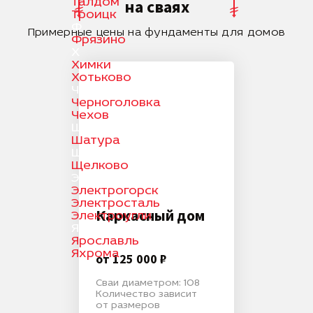
на сваях
Талдом
Троицк
Ф
Примерные цены на фундаменты для домов
Фрязино
Х
Химки
Хотьково
Ч
Черноголовка
Чехов
Ш
Шатура
Щ
Щелково
Э
Электрогорск
Электросталь
Каркасный дом
Электроугли
Я
Ярославль
Яхрома
от 125 000 ₽
Сваи диаметром: 108
Количество зависит
от размеров