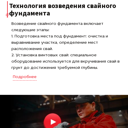
Технология возведения свайного
фундамента
Возведение свайного фундамента включает
следующие этапы:
1. Подготовка места под фундамент: очистка и
выравнивание участка, определение мест
расположения свай.
2. Установка винтовых свай: специальное
оборудование используется для вкручивания свай в
грунт до достижения требуемой глубины.
3. Установка свайных головок: на верхней части
Подробнее
каждой сваи устанавливаются головки, которые
будут поддерживать конструкцию.
4. Проверка уровня: после установки свай и головок
проводится проверка горизонтальности и
вертикальности каждой сваи.
5. Заливка бетоном: после проверки уровня свай,
вокруг них заливается бетон для закрепления и
создания прочного основания.