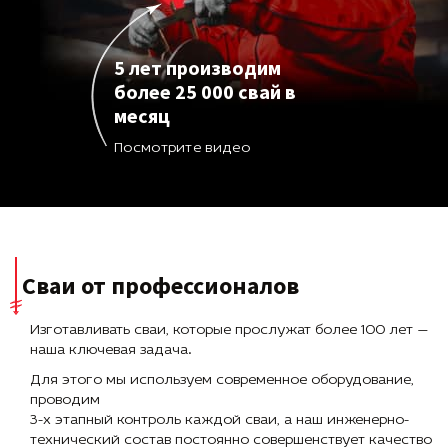
6. Окончательная отделка: после заливки бетона
можно провести финальную отделку фундамента в
соответствии с дизайном и требованиями.
5 лет производим
7. Подготовка к строительству: по завершении всех
более 25 000 свай в
этапов фундамента можно приступить к
месяц
строительству объекта, устанавливая стены и другие
строительные элементы.
Посмотрите видео
Каждый этап требует тщательной работы и
контроля для обеспечения качественного свайного
фундамента.
Сваи от профессионалов
Изготавливать сваи, которые прослужат более 100 лет —
наша ключевая задача.
Для этого мы используем современное оборудование,
проводим
3-х этапный контроль каждой сваи, а наш инженерно-
технический состав постоянно совершенствует качество