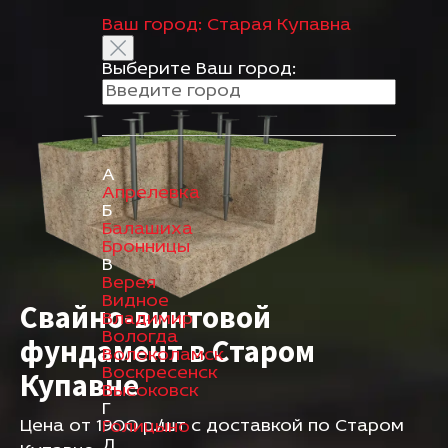
Ваш город:
Старая Купавна
Выберите Ваш город:
А
Апрелевка
Б
Балашиха
Бронницы
В
Верея
Видное
Свайно-винтовой
Владимир
Вологда
фундамент в Старом
Волоколамск
Воскресенск
Купавне
Высоковск
Г
Цена от 1900 р./шт с доставкой по Старом
Голицыно
Д