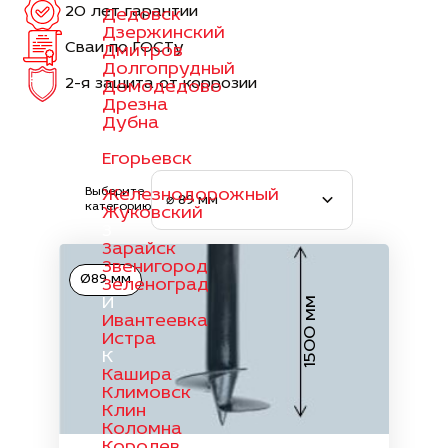
20 лет гарантии
Дедовск
Дзержинский
Сваи по ГОСТу
Дмитров
Долгопрудный
2-я защита от коррозии
Домодедово
Дрезна
Дубна
Е
Егорьевск
Ж
Выберите
Железнодорожный
⌀ 89 мм
категорию
Жуковский
З
Зарайск
Звенигород
Ø89 мм
Зеленоград
И
1500 мм
Ивантеевка
Истра
К
Кашира
Климовск
Клин
Коломна
Королев