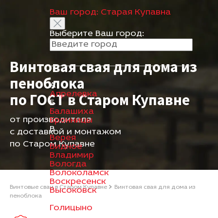
Ваш город:
Старая Купавна
Выберите Ваш город:
Винтовая свая для дома из
пеноблока
А
Апрелевка
по ГОСТ в Старом Купавне
Б
Балашиха
от производителя
Бронницы
В
с доставкой и монтажом
Верея
по Старом Купавне
Видное
Владимир
Вологда
Волоколамск
Воскресенск
Винтовые сваи в Старом Купавне
Винтовая свая для дома из
Высоковск
пеноблока
Г
Голицыно
Д