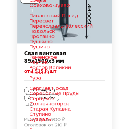
Озеры
Орехово-Зуево
1500 мм
П
Павловский Посад
Пересвет
Переяславль-Залесский
Подольск
Протвино
Пушкино
Пущино
Свая винтовая
Р
Раменское
89х1500х3 мм
Реутов
Ростов Великий
от 1 535 ₽/шт
Рошаль
Руза
С
Сергиев Посад
Для веранды
Серебряные Пруды
Для пристройки
Серпухов
Солнечногорск
Еще
Старая Купавна
Ступино
Суздаль
Монтаж от 900 ₽
Т
Оголовок от 210 ₽