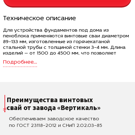
Техническое описание
Для устройства фундаментов под дома из
пеноблока применяются винтовые сваи диаметром
89–133 мм, изготовленные из горячекатаной
стальной трубы с толщиной стенки 3–4 мм. Длина
изделий — от 1500 до 4500 мм, что позволяет
подбирать их в зависимости от глубины
промерзания и характеристик грунта на участке.
Лопасти диаметром 250–350 мм обеспечивают
высокую несущую способность и эффективное
распределение нагрузки на плотные слои
основания. Масса свай варьируется от 10.5 до 63 кг,
что допускает как ручной, так и механизированный
Преимущества винтовых
монтаж в зависимости от объема работ.
свай
от завода «Вертикаль»
Требования к фундаменту под дом из
пеноблока
Обеспечиваем заводское качество
Пеноблоки отличаются сравнительно небольшой
по ГОСТ 23118–2012 и СНиП 2.02.03–85
плотностью, но при этом требуют равномерного