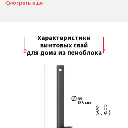
Смотреть еще
Характеристики
винтовых свай
для дома из пеноблока
89 -
133 мм
0
5
0
0
4
5
0
м
м
1
-