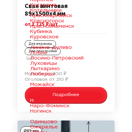
Свая винтовая
Кострома
Котельники
89х1500х4 мм
Красноармейск
Красногорск
от 1 725 ₽/шт
Краснознаменск
Кубинка
Куровское
Л
Для веранды
Ликино-Дулево
Для пристройки
Лобня
Лосино-Петровский
Еще
Луховицы
Лыткарино
Люберцы
Монтаж от 900 ₽
М
Оголовок от 210 ₽
Можайск
Москва
Мытищи
Подробнее
Н
Наро-Фоминск
Ногинск
О
Одинцово
Ожерелье
Ø89 мм