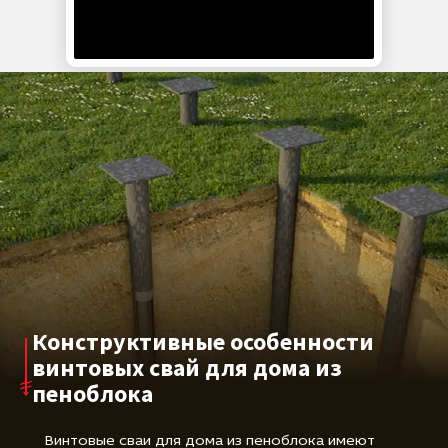
Эксплуатационные особенности
Сваи диаметром 89–133 мм с лопастями 250–350 мм
обладают достаточной несущей способностью для
домов из пеноблока в один или два этажа. Они
подходят для эксплуатации в грунтах различного
состава, включая глинистые, песчаные и
суглинистые. Применение свайно-винтового
фундамента позволяет вести строительство в
условиях сложного рельефа, сезонного
промерзания и при высоком уровне грунтовых вод.
Конструктивные особенности
винтовых свай для дома из
пеноблока
Винтовые сваи для дома из пеноблока имеют