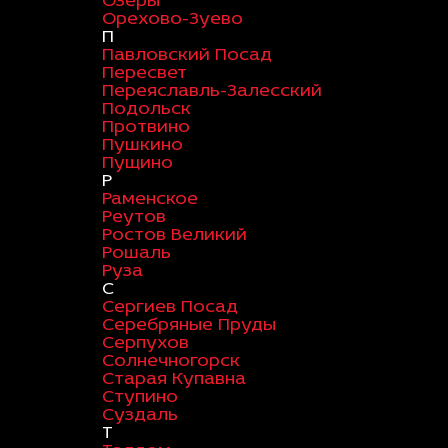
Озеры
Орехово-Зуево
П
Павловский Посад
Пересвет
Переяславль-Залесский
Подольск
Протвино
Пушкино
Пущино
Р
Раменское
Реутов
Ростов Великий
Рошаль
Руза
С
Сергиев Посад
Серебряные Пруды
Серпухов
Солнечногорск
Старая Купавна
Ступино
Суздаль
Т