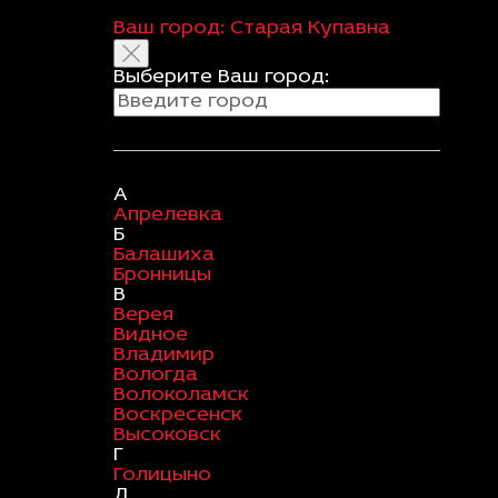
Ваш город:
Старая Купавна
Выберите Ваш город:
А
Апрелевка
Б
Балашиха
Бронницы
В
Верея
Видное
Владимир
Вологда
Волоколамск
Воскресенск
Высоковск
Г
Голицыно
Д