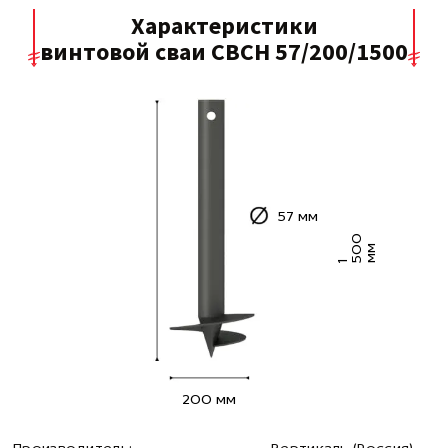
Характеристики
винтовой сваи СВСН 57/200/1500
57 мм
0
0
м
1
5
м
200 мм