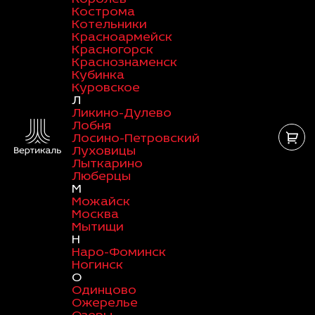
Кострома
Котельники
Красноармейск
Красногорск
Краснознаменск
Кубинка
Куровское
Л
Ликино-Дулево
Лобня
Лосино-Петровский
Луховицы
Лыткарино
Люберцы
М
Можайск
Москва
Мытищи
Н
Наро-Фоминск
Ногинск
О
Одинцово
Ожерелье