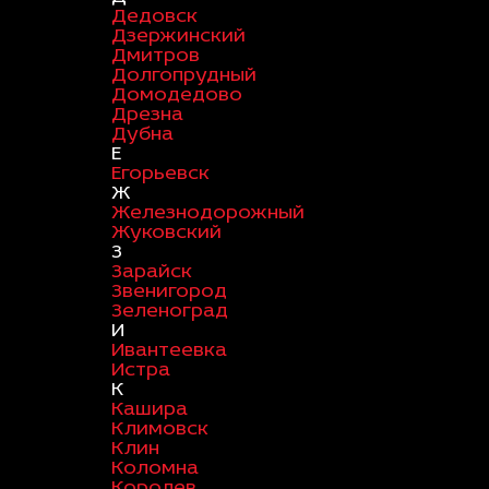
Дедовск
Дзержинский
Дмитров
Долгопрудный
Домодедово
Дрезна
Дубна
Е
Егорьевск
Ж
Железнодорожный
Жуковский
З
Зарайск
Звенигород
Зеленоград
И
Ивантеевка
Истра
К
Кашира
Климовск
Клин
Коломна
Королев