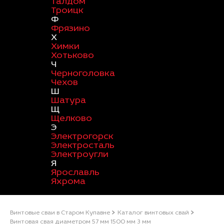
Талдом
Троицк
Ф
Фрязино
Х
Химки
Хотьково
Ч
Черноголовка
Чехов
Ш
Шатура
Щ
Щелково
Э
Электрогорск
Электросталь
Электроугли
Я
Ярославль
Яхрома
Винтовые сваи в Старом Купавне
Каталог винтовых свай
Винтовая свая диаметром 57 мм 1500 мм 3 мм