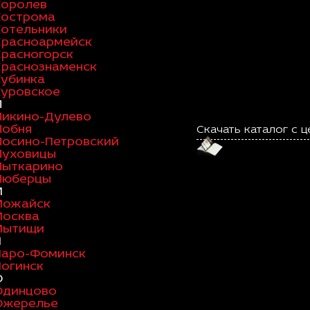
Королев
Кострома
Котельники
Красноармейск
Красногорск
Краснознаменск
Кубинка
Куровское
Л
Ликино-Дулево
Лобня
Скачать каталог с 
Лосино-Петровский
Луховицы
Лыткарино
Люберцы
М
Можайск
Москва
Мытищи
Н
Наро-Фоминск
Ногинск
О
Одинцово
Ожерелье