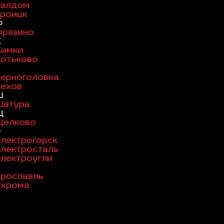
Талдом
Троицк
Ф
Фрязино
Х
Химки
Хотьково
Ч
Черноголовка
Чехов
Ш
Шатура
Щ
Щелково
Э
Электрогорск
Электросталь
Электроугли
Я
Ярославль
Яхрома