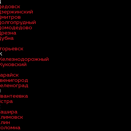
Д
Дедовск
Дзержинский
Дмитров
Долгопрудный
Домодедово
Дрезна
Дубна
горьевск
Ж
Железнодорожный
Жуковский
Зарайск
Звенигород
Зеленоград
И
Ивантеевка
Истра
К
Кашира
Климовск
Клин
Коломна