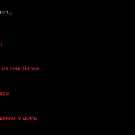
ния
а
а из пеноблока
расы
евянного дома