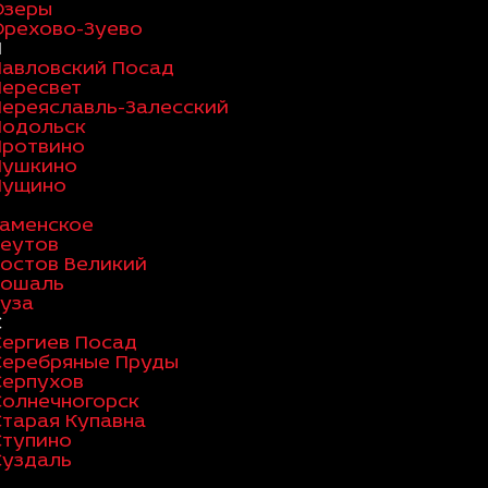
Озеры
Орехово-Зуево
П
Павловский Посад
Пересвет
Переяславль-Залесский
Подольск
Протвино
Пушкино
Пущино
Раменское
Реутов
Ростов Великий
Рошаль
Руза
С
Сергиев Посад
Серебряные Пруды
Серпухов
Солнечногорск
Старая Купавна
Ступино
Суздаль
Т