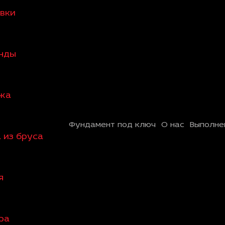
овки
анды
ажа
Фундамент под ключ
О нас
Выполне
 из бруса
я
ра