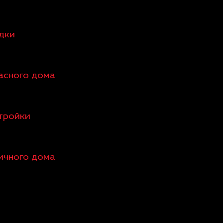
едки
касного дома
стройки
пичного дома