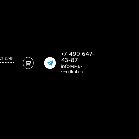
+7 499 647-
ценами
43-87
info@svai-
vertikal.ru