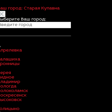
Ваш город:
Старая Купавна
Выберите Ваш город:
А
Апрелевка
Балашиха
Бронницы
В
Верея
Видное
Владимир
Вологда
Волоколамск
Воскресенск
Высоковск
Голицыно