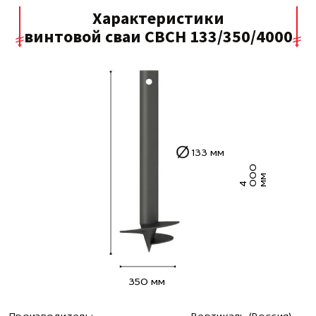
Характеристики
винтовой сваи СВСН 133/350/4000
133 мм
0
0
м
4 0
м
350 мм