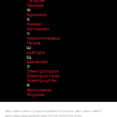
Талдом
Троицк
Ф
Фрязино
Х
Химки
Хотьково
Ч
Черноголовка
Чехов
Ш
Шатура
Щ
Щелково
Э
Электрогорск
Электросталь
Электроугли
Я
Ярославль
Яхрома
Винтовые сваи в Старом Купавне
Каталог винтовых свай
Винтовая свая диаметром 133 мм 4000 мм 4 мм