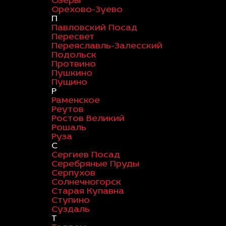
Озеры
Орехово-Зуево
П
Павловский Посад
Пересвет
Переяславль-Залесский
Подольск
Протвино
Пушкино
Пущино
Р
Раменское
Реутов
Ростов Великий
Рошаль
Руза
С
Сергиев Посад
Серебряные Пруды
Серпухов
Солнечногорск
Старая Купавна
Ступино
Суздаль
Т