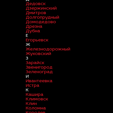
Дедовск
Дзержинский
Дмитров
Долгопрудный
Домодедово
Дрезна
Дубна
Е
Егорьевск
Ж
Железнодорожный
Жуковский
З
Зарайск
Звенигород
Зеленоград
И
Ивантеевка
Истра
К
Кашира
Климовск
Клин
Коломна
Королев