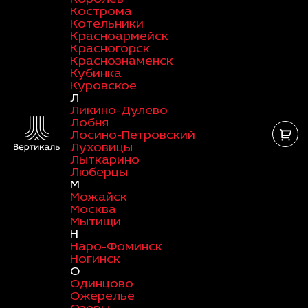
Кострома
Котельники
Красноармейск
Красногорск
Краснознаменск
Кубинка
Куровское
Л
Ликино-Дулево
Лобня
Лосино-Петровский
Луховицы
Лыткарино
Люберцы
М
Можайск
Москва
Мытищи
Н
Наро-Фоминск
Ногинск
О
Одинцово
Ожерелье