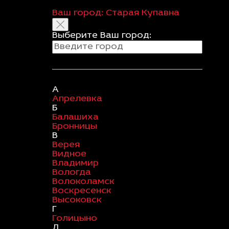
Ваш город:
Старая Купавна
Выберите Ваш город:
А
Апрелевка
Б
Балашиха
Бронницы
В
Верея
Видное
Владимир
Вологда
Волоколамск
Воскресенск
Высоковск
Г
Голицыно
Д