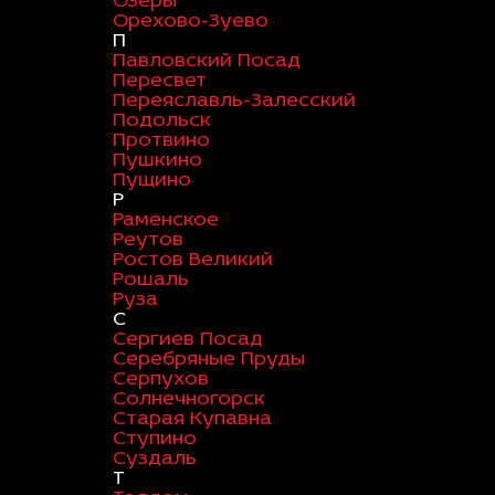
Озеры
Орехово-Зуево
П
Павловский Посад
Пересвет
Переяславль-Залесский
Подольск
Протвино
Пушкино
Пущино
Р
Раменское
Реутов
Ростов Великий
Рошаль
Руза
С
Сергиев Посад
Серебряные Пруды
Серпухов
Солнечногорск
Старая Купавна
Ступино
Суздаль
Т