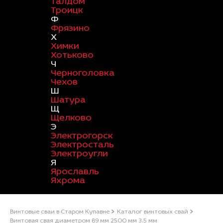
Талдом
Троицк
Ф
Фрязино
Х
Химки
Хотьково
Ч
Черноголовка
Чехов
Ш
Шатура
Щ
Щелково
Э
Электрогорск
Электросталь
Электроугли
Я
Ярославль
Яхрома
Винтовые сваи в Старом Купавне
Каталог винтовых свай
Винтовая свая диаметром 89 мм 2500 мм 3.5 мм