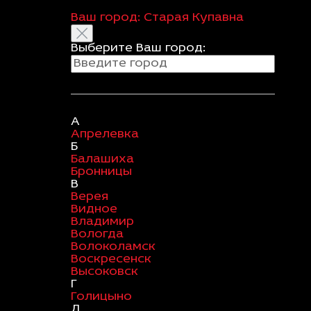
Ваш город:
Старая Купавна
Выберите Ваш город:
А
Апрелевка
Б
Балашиха
Бронницы
В
Верея
Видное
Владимир
Вологда
Волоколамск
Воскресенск
Высоковск
Г
Голицыно
Д