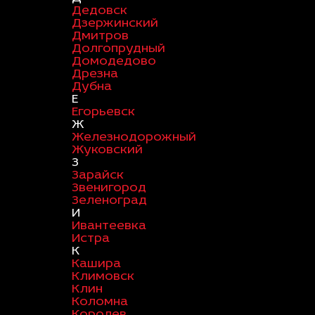
Дедовск
Дзержинский
Дмитров
Долгопрудный
Домодедово
Дрезна
Дубна
Е
Егорьевск
Ж
Железнодорожный
Жуковский
З
Зарайск
Звенигород
Зеленоград
И
Ивантеевка
Истра
К
Кашира
Климовск
Клин
Коломна
Королев