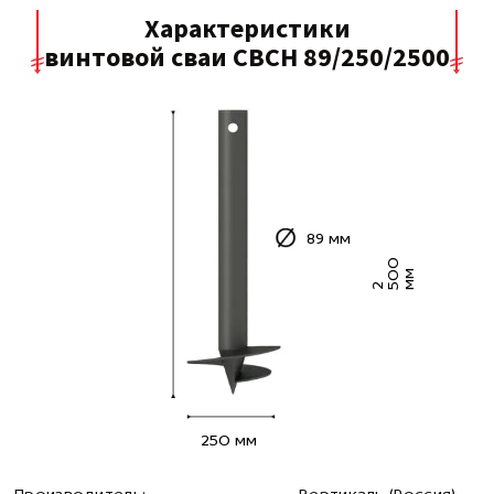
Характеристики
винтовой сваи СВСН 89/250/2500
89 мм
0
0
м
2 5
м
250 мм