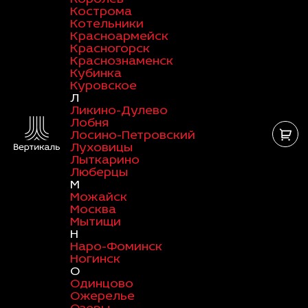
Кострома
Котельники
Красноармейск
Красногорск
Краснознаменск
Кубинка
Куровское
Л
Ликино-Дулево
Лобня
Лосино-Петровский
Луховицы
Лыткарино
Люберцы
М
Можайск
Москва
Мытищи
Н
Наро-Фоминск
Ногинск
О
Одинцово
Ожерелье