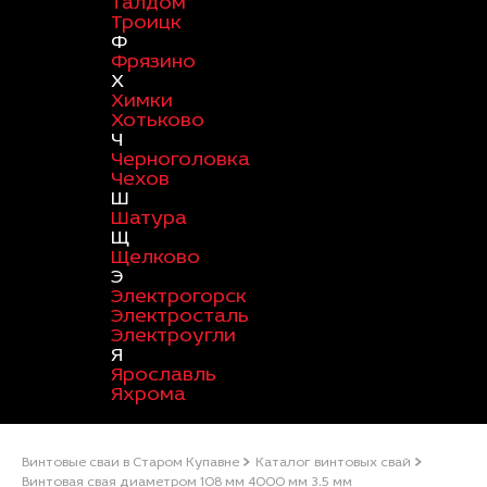
Талдом
Троицк
Ф
Фрязино
Х
Химки
Хотьково
Ч
Черноголовка
Чехов
Ш
Шатура
Щ
Щелково
Э
Электрогорск
Электросталь
Электроугли
Я
Ярославль
Яхрома
Винтовые сваи в Старом Купавне
Каталог винтовых свай
Винтовая свая диаметром 108 мм 4000 мм 3.5 мм