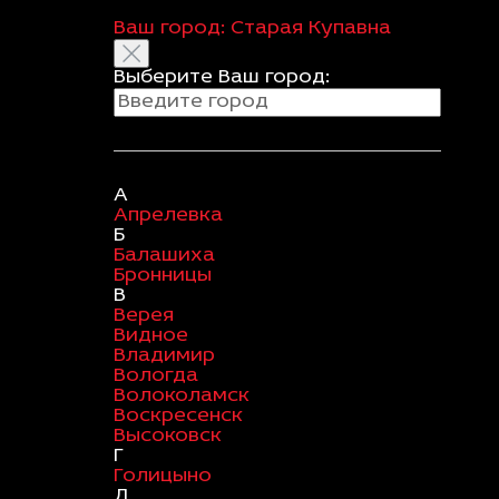
Ваш город:
Старая Купавна
Выберите Ваш город:
А
Апрелевка
Б
Балашиха
Бронницы
В
Верея
Видное
Владимир
Вологда
Волоколамск
Воскресенск
Высоковск
Г
Голицыно
Д