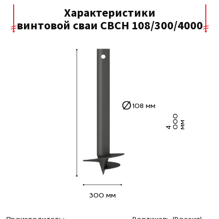
Характеристики
винтовой сваи СВСН 108/300/4000
108 мм
0
0
м
4 0
м
300 мм