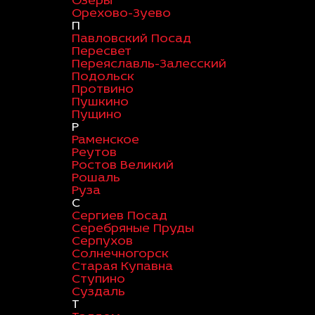
Озеры
Орехово-Зуево
П
Павловский Посад
Пересвет
Переяславль-Залесский
Подольск
Протвино
Пушкино
Пущино
Р
Раменское
Реутов
Ростов Великий
Рошаль
Руза
С
Сергиев Посад
Серебряные Пруды
Серпухов
Солнечногорск
Старая Купавна
Ступино
Суздаль
Т