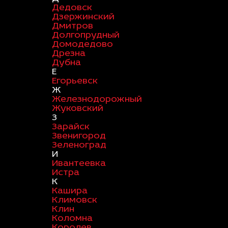
Дедовск
Дзержинский
Дмитров
Долгопрудный
Домодедово
Дрезна
Дубна
Е
Егорьевск
Ж
Железнодорожный
Жуковский
З
Зарайск
Звенигород
Зеленоград
И
Ивантеевка
Истра
К
Кашира
Климовск
Клин
Коломна
Королев