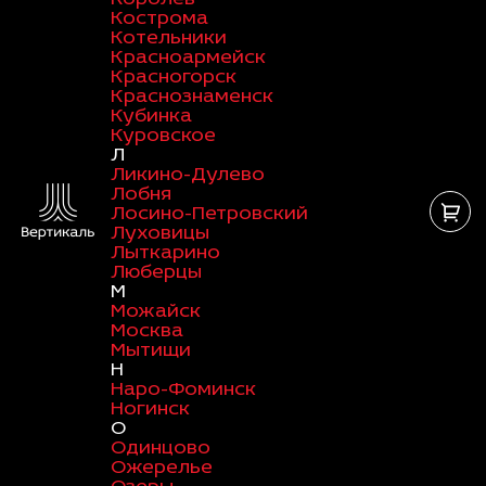
Кострома
Котельники
Красноармейск
Красногорск
Краснознаменск
Кубинка
Куровское
Л
Ликино-Дулево
Лобня
Лосино-Петровский
Луховицы
Лыткарино
Люберцы
М
Можайск
Москва
Мытищи
Н
Наро-Фоминск
Ногинск
О
Одинцово
Ожерелье