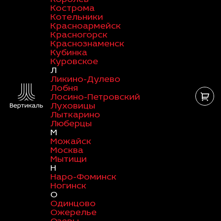
Кострома
Котельники
Красноармейск
Красногорск
Краснознаменск
Кубинка
Куровское
Л
Ликино-Дулево
Лобня
Лосино-Петровский
Луховицы
Лыткарино
Люберцы
М
Можайск
Москва
Мытищи
Н
Наро-Фоминск
Ногинск
О
Одинцово
Ожерелье