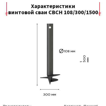
Характеристики
винтовой сваи СВСН 108/300/1500
108 мм
0
0
м
1
5
м
300 мм