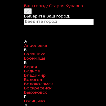
Ваш город:
Старая Купавна
Выберите Ваш город:
А
Апрелевка
Б
Балашиха
Бронницы
В
Верея
Видное
Владимир
Вологда
Волоколамск
Воскресенск
Высоковск
Г
Голицыно
Д