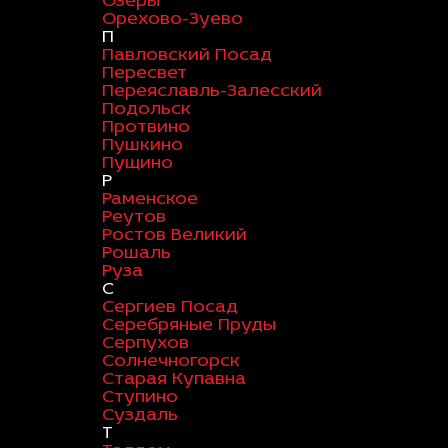
Озеры
Орехово-Зуево
П
Павловский Посад
Пересвет
Переяславль-Залесский
Подольск
Протвино
Пушкино
Пущино
Р
Раменское
Реутов
Ростов Великий
Рошаль
Руза
С
Сергиев Посад
Серебряные Пруды
Серпухов
Солнечногорск
Старая Купавна
Ступино
Суздаль
Т