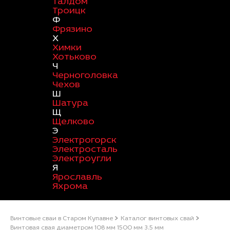
Талдом
Троицк
Ф
Фрязино
Х
Химки
Хотьково
Ч
Черноголовка
Чехов
Ш
Шатура
Щ
Щелково
Э
Электрогорск
Электросталь
Электроугли
Я
Ярославль
Яхрома
Винтовые сваи в Старом Купавне
Каталог винтовых свай
Винтовая свая диаметром 108 мм 1500 мм 3.5 мм