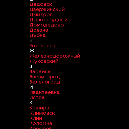
Дедовск
Дзержинский
Дмитров
Долгопрудный
Домодедово
Дрезна
Дубна
Е
Егорьевск
Ж
Железнодорожный
Жуковский
З
Зарайск
Звенигород
Зеленоград
И
Ивантеевка
Истра
К
Кашира
Климовск
Клин
Коломна
Королев