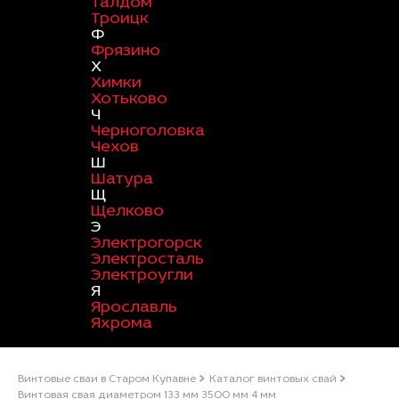
Талдом
Троицк
Ф
Фрязино
Х
Химки
Хотьково
Ч
Черноголовка
Чехов
Ш
Шатура
Щ
Щелково
Э
Электрогорск
Электросталь
Электроугли
Я
Ярославль
Яхрома
Винтовые сваи в Старом Купавне
Каталог винтовых свай
Винтовая свая диаметром 133 мм 3500 мм 4 мм