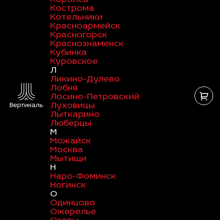
Кострома
Котельники
Красноармейск
Красногорск
Краснознаменск
Кубинка
Куровское
Л
Ликино-Дулево
Лобня
Лосино-Петровский
Луховицы
Лыткарино
Люберцы
М
Можайск
Москва
Мытищи
Н
Наро-Фоминск
Ногинск
О
Одинцово
Ожерелье