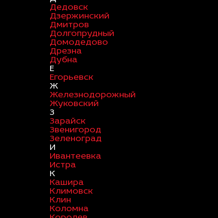
Дедовск
Дзержинский
Дмитров
Долгопрудный
Домодедово
Дрезна
Дубна
Е
Егорьевск
Ж
Железнодорожный
Жуковский
З
Зарайск
Звенигород
Зеленоград
И
Ивантеевка
Истра
К
Кашира
Климовск
Клин
Коломна
Королев