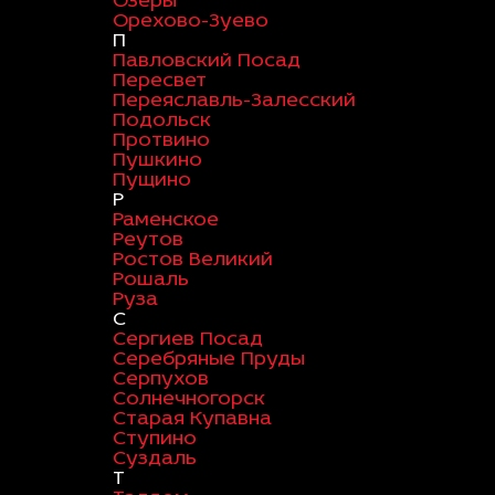
Озеры
Орехово-Зуево
П
Павловский Посад
Пересвет
Переяславль-Залесский
Подольск
Протвино
Пушкино
Пущино
Р
Раменское
Реутов
Ростов Великий
Рошаль
Руза
С
Сергиев Посад
Серебряные Пруды
Серпухов
Солнечногорск
Старая Купавна
Ступино
Суздаль
Т