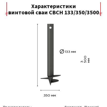
Характеристики
винтовой сваи СВСН 133/350/3500
133 мм
0
0
м
3 5
м
350 мм