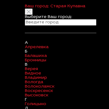
Ваш город:
Старая Купавна
Выберите Ваш город:
А
Апрелевка
Б
Балашиха
Бронницы
В
Верея
Видное
Владимир
Вологда
Волоколамск
Воскресенск
Высоковск
Г
Голицыно
Д