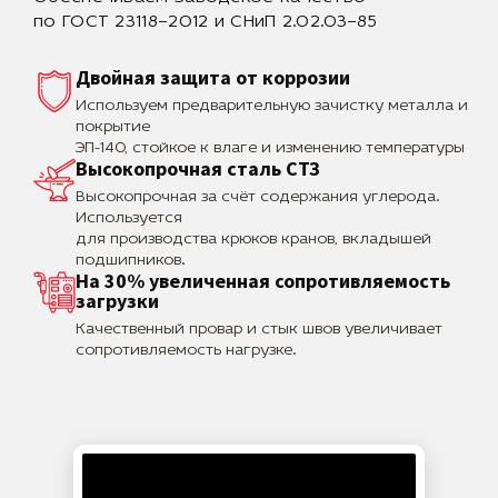
хозяйственным зданиям, включая веранды,
по ГОСТ 23118–2012 и СНиП 2.02.03–85
террасы, дополнительные комнаты и хозяйственные
блоки. Конструкция рассчитана на восприятие
Двойная защита от коррозии
нагрузок от легких и среднетяжелых каркасных
конструкций. Лопасть диаметром 250 мм
Используем предварительную зачистку металла и
обеспечивает устойчивость в песчаных, глинистых
покрытие
и смешанных грунтах, а также на участках с
ЭП-140, стойкое к влаге и изменению температуры
Высокопрочная сталь СТЗ
сезонными подвижками почвы.
Высокопрочная за счёт содержания углерода.
Монтаж и технология установки
Используется
для производства крюков кранов, вкладышей
Монтаж свай выполняется завинчиванием в грунт
подшипников.
до проектной глубины с обязательным контролем
На 30% увеличенная сопротивляемость
вертикальности. После выравнивания по уровню
загрузки
возможно заполнение ствола бетоном для
увеличения жесткости. На оголовки монтируется
Качественный провар и стык швов увеличивает
обвязка из металлического профиля или
сопротивляемость нагрузке.
деревянного бруса, которая служит основанием
для конструкции пристройки. Все стальные
элементы обрабатываются антикоррозионными
составами для защиты от влаги и продления срока
службы.
Эксплуатационные особенности