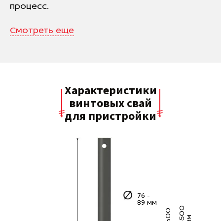
процесс.
Смотреть еще
Характеристики
винтовых свай
для пристройки
76 -
89 мм
0
5
0
0
4
5
0
м
м