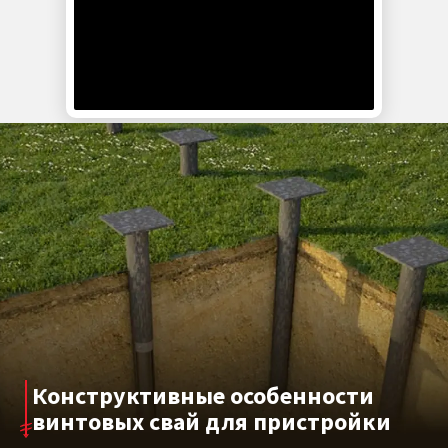
Сваи диаметром 76–89 мм с лопастью 250 мм
позволяют возводить пристройки без проведения
масштабных земляных работ и нарушений
существующего фундамента. Конструкция
подходит для монтажа на участках с неровным
рельефом и в условиях ограниченного доступа
строительной техники. При правильном
проектировании срок службы основания может
составлять несколько десятков лет.
Конструктивные особенности
винтовых свай для пристройки