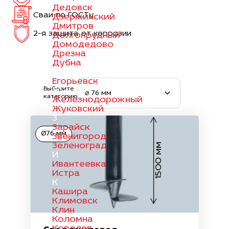
Дедовск
Сваи по ГОСТу
Дзержинский
Дмитров
2-я защита от коррозии
Долгопрудный
Домодедово
Дрезна
Дубна
Е
Егорьевск
Выберите
Ж
⌀ 76 мм
категорию
Железнодорожный
Жуковский
З
Зарайск
Ø76 мм
Звенигород
Зеленоград
1500 мм
И
Ивантеевка
Истра
К
Кашира
Климовск
Клин
Коломна
Королев