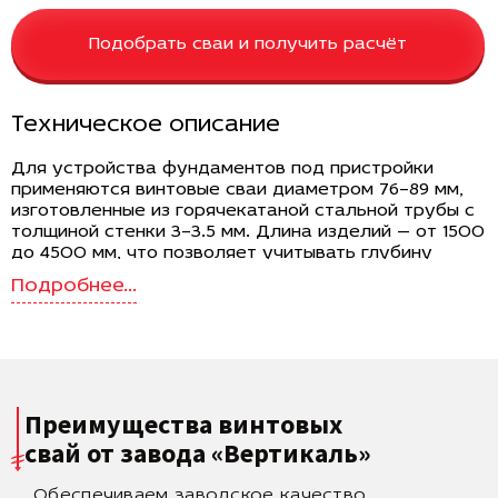
Подобрать сваи и получить расчёт
Техническое описание
Для устройства фундаментов под пристройки
применяются винтовые сваи диаметром 76–89 мм,
изготовленные из горячекатаной стальной трубы с
толщиной стенки 3–3.5 мм. Длина изделий — от 1500
до 4500 мм, что позволяет учитывать глубину
промерзания и особенности грунта. Лопасть
диаметром 250 мм обеспечивает надежное
закрепление в почве и равномерное
распределение нагрузки на несущие слои. Масса
одной сваи варьируется от 8.9 до 36.5 кг, что
позволяет выполнять монтаж как вручную, так и с
использованием малогабаритной техники.
Преимущества винтовых
Назначение и условия применения
свай
от завода «Вертикаль»
Сваи данного типоразмера применяются для
Обеспечиваем заводское качество
возведения фундаментов пристроек к жилым и