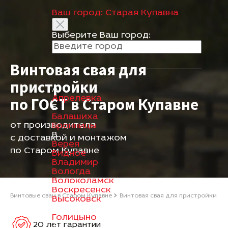
Ваш город:
Старая Купавна
Выберите Ваш город:
Винтовая свая для
пристройки
А
Апрелевка
по ГОСТ в Старом Купавне
Б
Балашиха
от производителя
Бронницы
В
с доставкой и монтажом
Верея
по Старом Купавне
Видное
Владимир
Вологда
Волоколамск
Воскресенск
Винтовые сваи в Старом Купавне
Винтовая свая для пристройки
Высоковск
Г
Голицыно
20 лет гарантии
Д